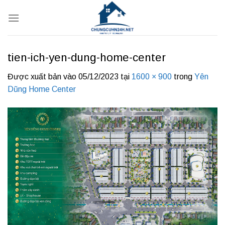
Bỏ
qua
nội
dung
tien-ich-yen-dung-home-center
Được xuất bản vào
05/12/2023
tại
1600 × 900
trong
Yên
Dũng Home Center