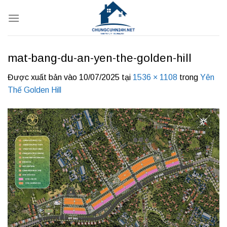
Bỏ
qua
nội
dung
mat-bang-du-an-yen-the-golden-hill
Được xuất bản vào
10/07/2025
tại
1536 × 1108
trong
Yên
Thế Golden Hill