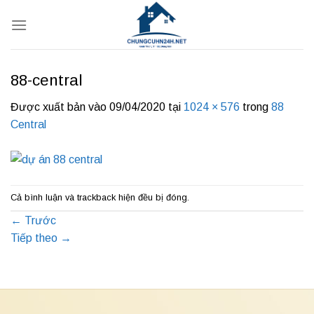
Bỏ
qua
nội
dung
88-central
Được xuất bản vào
09/04/2020
tại
1024 × 576
trong
88
Central
Cả bình luận và trackback hiện đều bị đóng.
←
Trước
Tiếp theo
→