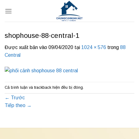
Bỏ
qua
nội
dung
shophouse-88-central-1
Được xuất bản vào
09/04/2020
tại
1024 × 576
trong
88
Central
Cả bình luận và trackback hiện đều bị đóng.
←
Trước
Tiếp theo
→