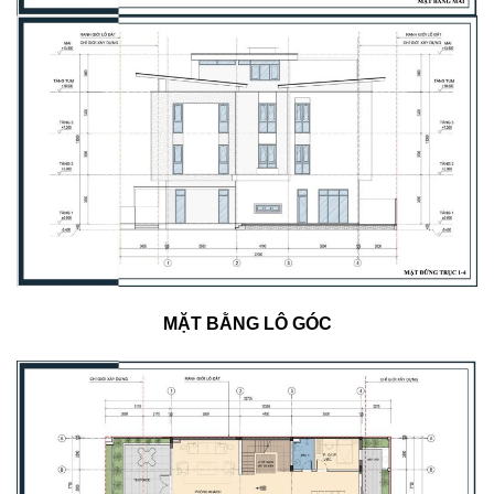
MẶT BẰNG LÔ GÓC