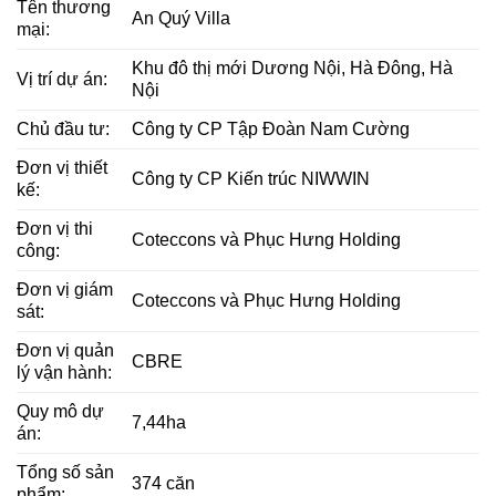
Tên thương
An Quý Villa
mại:
Khu đô thị mới Dương Nội, Hà Đông, Hà
Vị trí dự án:
Nội
Chủ đầu tư:
Công ty CP Tập Đoàn Nam Cường
Đơn vị thiết
Công ty CP Kiến trúc NIWWIN
kế:
Đơn vị thi
Coteccons và Phục Hưng Holding
công:
Đơn vị giám
Coteccons và Phục Hưng Holding
sát:
Đơn vị quản
CBRE
lý vận hành:
Quy mô dự
7,44ha
án:
Tổng số sản
374 căn
phẩm: