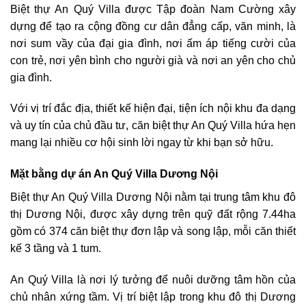
Biệt thự An Quý Villa được Tập đoàn Nam Cường xây
dựng để tạ
o ra cộng đồng cư dân đẳng cấp, văn minh, là
nơi sum vầy của đại gia đình, nơi ấm áp tiếng cười của
con trẻ, nơi yên bình cho người già và nơi an yên cho chủ
gia đình.
Với vị trí đắc địa, thiết kế hiện đại, tiện ích nội khu đa dạng
và uy tín của chủ đầu tư, căn biệt thự An Quý Villa hứa hẹn
mang lại nhiều cơ hội sinh lời ngay từ khi bạn sở hữu.
Mặt bằng dự án An Quý Villa Dương Nội
Biệt thự An Quý Villa Dương Nội nằm tại trung tâm khu đô
thị Dương Nội, được xây dựng trên quỹ đất rộng 7.44ha
gồm có 374 căn biệt thự đơn lập và song lập, mỗi căn thiết
kế 3 tầng và 1 tum.
An Quý Villa là nơi lý tưởng để nuôi dưỡng tâm hồn của
chủ nhân xứng tầm. Vị trí biệt lập trong khu đô thị Dương