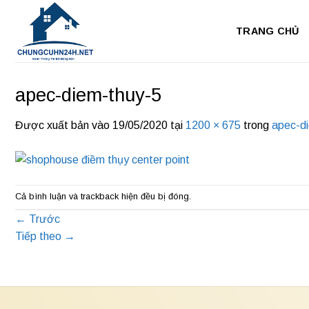
Bỏ
qua
TRANG CHỦ
nội
dung
apec-diem-thuy-5
Được xuất bản vào
19/05/2020
tại
1200 × 675
trong
apec-d
Cả bình luận và trackback hiện đều bị đóng.
←
Trước
Tiếp theo
→