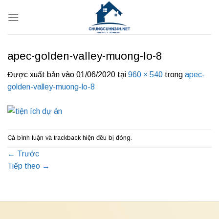
Bỏ
qua
nội
dung
apec-golden-valley-muong-lo-8
Được xuất bản vào
01/06/2020
tại
960 × 540
trong
apec-
golden-valley-muong-lo-8
Cả bình luận và trackback hiện đều bị đóng.
←
Trước
Tiếp theo
→