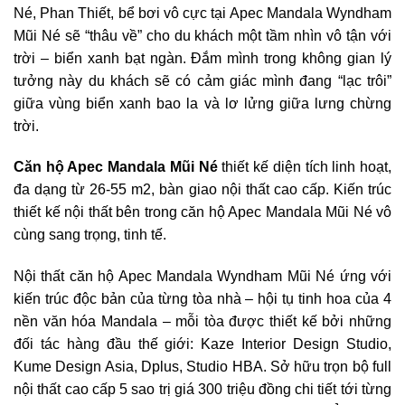
Né, Phan Thiết, bể bơi vô cực tại Apec Mandala Wyndham
Mũi Né sẽ “thâu về” cho du khách một tầm nhìn vô tận với
trời – biển xanh bạt ngàn. Đắm mình trong không gian lý
tưởng này du khách sẽ có cảm giác mình đang “lạc trôi”
giữa vùng biển xanh bao la và lơ lửng giữa lưng chừng
trời.
Căn hộ Apec Mandala Mũi Né
thiết kế diện tích linh hoạt,
đa dạng từ 26-55 m2, bàn giao nội thất cao cấp. Kiến trúc
thiết kế nội thất bên trong căn hộ Apec Mandala Mũi Né vô
cùng sang trọng, tinh tế.
Nội thất căn hộ Apec Mandala Wyndham Mũi Né ứng với
kiến trúc độc bản của từng tòa nhà – hội tụ tinh hoa của 4
nền văn hóa Mandala – mỗi tòa được thiết kế bởi những
đối tác hàng đầu thế giới: Kaze Interior Design Studio,
Kume Design Asia, Dplus, Studio HBA. Sở hữu trọn bộ full
nội thất cao cấp 5 sao trị giá 300 triệu đồng chi tiết tới từng