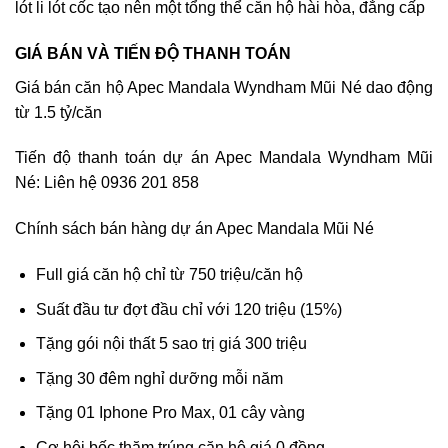
lót li lót cốc tạo nên một tổng thể căn hộ hài hòa, đẳng cấp
GIÁ BÁN VÀ TIẾN ĐỘ THANH TOÁN
Giá bán căn hộ Apec Mandala Wyndham Mũi Né dao động
từ 1.5 tỷ/căn
Tiến độ thanh toán dự án Apec Mandala Wyndham Mũi
Né: Liên hệ 0936 201 858
Chính sách bán hàng dự án Apec Mandala Mũi Né
Full giá căn hộ chỉ từ 750 triệu/căn hộ
Suất đầu tư đợt đầu chỉ với 120 triệu (15%)
Tặng gói nội thất 5 sao trị giá 300 triệu
Tặng 30 đêm nghỉ dưỡng mỗi năm
Tặng 01 Iphone Pro Max, 01 cây vàng
Cơ hội bốc thăm trúng căn hộ giá 0 đồng