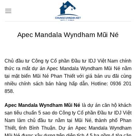
Bỏ
qua
nội
dung
Apec Mandala Wyndham Mũi Né
Chủ đầu tư Công ty Cổ phần Đầu tư IDJ Việt Nam chính
thức ra mắt dự án Apec Mandala Wyndham Mũi Né nằm
tại mặt biển Mũi Né Phan Thiết với giá bán ưu đãi cùng
nhiều chính sách bán hàng hấp dẫn. Hotline: 0936 201
858.
Apec Mandala Wyndham Mũi Né
là dự án căn hộ khách
sạn tiêu chuẩn 5 sao do Công ty Cổ phần Đầu tư IDJ Việt
Nam làm chủ đầu tư nằm tại Mũi Né, thành phố Phan
Thiết, tỉnh Bình Thuận. Dự án Apec Mandala Wyndham
Mũi Né được xây dựng trên diện tích 4.5 ha gồm 4 tòa căn