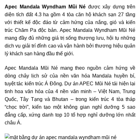
Apec Mandala Wyndham Mũi Né
được xây dựng trên
diện tích đất 4.3 ha gồm 4 tòa căn hộ khách sạn 27 tầng
với thiết kế độc đáo từ cảm hứng của nắng, gió và kiến
trúc Chăm Pa độc bản. Apec Mandala Wyndham Mũi Né
mang đầy đủ những giá trị sống thượng lưu, hội tụ những
dịch vụ giải trí đỉnh cao và vận hành bởi thương hiệu quản
lý khách sạn hàng đầu thế giới.
Apec Mandala Mũi Né mang theo nguồn cảm hứng về
dòng chảy lịch sử của nền văn hóa Mandala huyền bí,
tuyệt tác kiến trúc Á Đông. Dự án APEC Mũi Né tái hiện lại
tinh hoa văn hóa của 4 nền văn minh – Việt Nam, Trung
Quốc, Tây Tạng và Bhutan – trong kiến trúc 4 tòa tháp
“chọc trời”, kiến tạo một không gian nghỉ dưỡng 5 sao
đẳng cấp, xứng danh top 10 tổ hợp nghỉ dưỡng lớn nhất
châu Á.