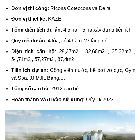
Đơn vị thi công:
Ricons Coteccons và Delta
Đơn vị thiết kế:
KAZE
Tổng diện tích dự án:
4.5 ha + 5 ha xây dựng tiện ích
Quy mô dự án:
4 tòa, có 4 hầm, 27 tầng nổi
Diện tích căn hộ:
28,37m2 , 32,68m2 , 35,32m2 ,
54,71m2 , 57,27m2 , 87,4m2
Tiện ích dự án:
Công viên nước, bể bơi vô cực, Gym
và Spa, JJIMJIL Bang,…
Tổng số căn hộ:
2912 căn hộ
Hoàn thành và đi vào sử dụng:
Qúy III/ 2022.