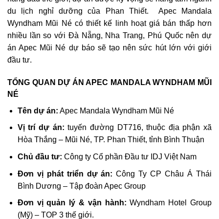
du lịch nghỉ dưỡng của Phan Thiết. Apec Mandala
Wyndham Mũi Né có thiết kế linh hoạt giá bán thấp hơn
nhiều lần so với Đà Nẵng, Nha Trang, Phú Quốc nên dự
án Apec Mũi Né dự báo sẽ tạo nên sức hút lớn với giới
đầu tư.
TỔNG QUAN DỰ ÁN APEC MANDALA WYNDHAM MŨI
NÉ
Tên dự án:
Apec Mandala Wyndham Mũi Né
Vị trí dự án:
tuyến đường DT716, thuộc địa phận xã
Hòa Thắng – Mũi Né, TP. Phan Thiết, tỉnh Bình Thuận
Chủ đầu tư:
Công ty Cổ phần Đầu tư IDJ Việt Nam
Đơn vị phát triển dự án:
Công Ty CP Châu Á Thái
Bình Dương – Tập đoàn Apec Group
Đơn vị quản lý & vận hành:
Wyndham Hotel Group
(Mỹ) – TOP 3 thế giới.