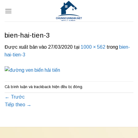
Bỏ
qua
nội
dung
bien-hai-tien-3
Được xuất bản vào
27/03/2020
tại
1000 × 562
trong
bien-
hai-tien-3
Cả bình luận và trackback hiện đều bị đóng.
←
Trước
Tiếp theo
→