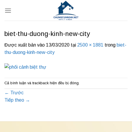
Bỏ
qua
nội
dung
biet-thu-duong-kinh-new-city
Được xuất bản vào
13/03/2020
tại
2500 × 1881
trong
biet-
thu-duong-kinh-new-city
Cả bình luận và trackback hiện đều bị đóng.
←
Trước
Tiếp theo
→