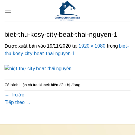
Bỏ
qua
nội
dung
biet-thu-kosy-city-beat-thai-nguyen-1
Được xuất bản vào
19/11/2020
tại
1920 × 1080
trong
biet-
thu-kosy-city-beat-thai-nguyen-1
Cả bình luận và trackback hiện đều bị đóng.
←
Trước
Tiếp theo
→