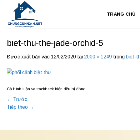
Bỏ
qua
TRANG CHỦ
nội
dung
biet-thu-the-jade-orchid-5
Được xuất bản vào
12/02/2020
tại
2000 × 1249
trong
biet-t
Cả bình luận và trackback hiện đều bị đóng.
←
Trước
Tiếp theo
→