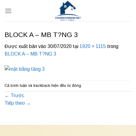
Bỏ
qua
nội
dung
BLOCK A – MB T?NG 3
Được xuất bản vào
30/07/2020
tại
1920 × 1115
trong
BLOCK A – MB T?NG 3
Cả bình luận và trackback hiện đều bị đóng.
←
Trước
Tiếp theo
→