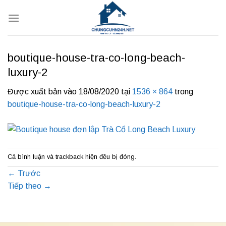
Bỏ
qua
nội
dung
boutique-house-tra-co-long-beach-
luxury-2
Được xuất bản vào
18/08/2020
tại
1536 × 864
trong
boutique-house-tra-co-long-beach-luxury-2
Cả bình luận và trackback hiện đều bị đóng.
←
Trước
Tiếp theo
→