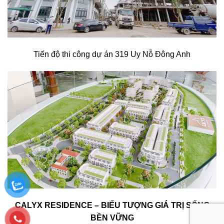
Tiến độ thi công dự án 319 Uy Nỗ Đông Anh
CALYX RESIDENCE – BIỂU TƯỢNG GIÁ TRỊ SỐNG
BỀN VỮNG