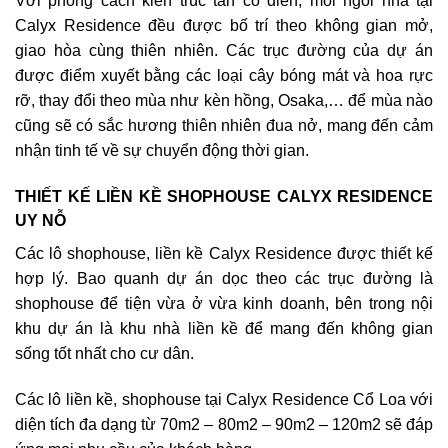
Với phong cách kiến trúc tân cổ điển, mỗi ngôi nhà tại
Calyx Residence đều được bố trí theo không gian mở,
giao hòa cùng thiên nhiên. Các trục đường của dự án
được điểm xuyết bằng các loại cây bóng mát và hoa rực
rỡ, thay đổi theo mùa như kèn hồng, Osaka,… để mùa nào
cũng sẽ có sắc hương thiên nhiên đua nở, mang đến cảm
nhận tinh tế về sự chuyển động thời gian.
THIẾT KẾ LIỀN KỀ SHOPHOUSE CALYX RESIDENCE
UY NỖ
Các lô shophouse, liền kề Calyx Residence được thiết kế
hợp lý. Bao quanh dự án dọc theo các trục đường là
shophouse để tiện vừa ở vừa kinh doanh, bên trong nội
khu dự án là khu nhà liền kề để mang đến không gian
sống tốt nhất cho cư dân.
Các lô liền kề, shophouse tại Calyx Residence Cổ Loa với
diện tích đa dạng từ 70m2 – 80m2 – 90m2 – 120m2 sẽ đáp