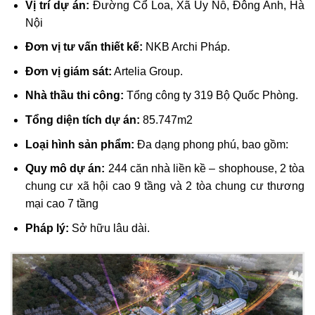
Vị trí dự án:
Đường Cổ Loa, Xã Uy Nỗ, Đông Anh, Hà
Nội
Đơn vị tư vấn thiết kế:
NKB Archi Pháp.
Đơn vị giám sát:
Artelia Group.
Nhà thầu thi công:
Tổng công ty 319 Bộ Quốc Phòng.
Tổng diện tích dự án:
85.747m2
Loại hình sản phẩm:
Đa dạng phong phú, bao gồm:
Quy mô dự án:
244 căn nhà liền kề – shophouse, 2 tòa
chung cư xã hội cao 9 tầng và 2 tòa chung cư thương
mại cao 7 tầng
Pháp lý:
Sở hữu lâu dài.