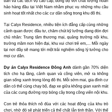
bản và các dịch vụ cao cấp, đồng bộ với chất lượng hoàn
hảo hàng đầu tại Việt Nam nhằm phục vụ những nhu cầu
sinh hoạt tốt nhất cho các cư dân sống trong khu đô thị.
Tại Calyx Residence, nhiều tiện ích đẳng cấp cùng những
cảnh quan được đầu tư, chăm chút kỹ lưỡng đang đón đợi
chủ nhân: Trung tâm thương mại, quảng trường nội khu,
trường mầm non hiện đại, khu vui chơi trẻ em,… Mỗi ngày
tại nơi đây sẽ mang tới một trải nghiệm sống lý tưởng cho
mọi cư dân.
Dự án Calyx Residence Đông Anh
dành gần 70% diện
tích cho hạ tầng, cảnh quan và công viên, mở ra không
gian sống xanh trong lòng đô thị. Mỗi sớm mai, gia đình cư
dân có thể cùng chạy bộ, đạp xe giữa không gian xanh mát
của các cung đường rợp bóng cây trong công viên nội khu.
Con trẻ thỏa thích nô đùa với các hoạt động của khu trò
chơi, nhờ đó sẽ phát triển cả thể chất lẫn tinh thần. Với thế