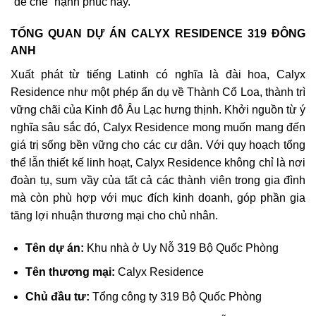
“đế chế” hạnh phúc này.
TỔNG QUAN DỰ ÁN CALYX RESIDENCE 319 ĐÔNG
ANH
Xuất phát từ tiếng Latinh có nghĩa là đài hoa, Calyx
Residence như một phép ẩn dụ về Thành Cổ Loa, thành trì
vững chãi của Kinh đô Âu Lạc hưng thịnh. Khởi nguồn từ ý
nghĩa sâu sắc đó, Calyx Residence mong muốn mang đến
giá trị sống bền vững cho các cư dân. Với quy hoạch tổng
thể lẫn thiết kế linh hoạt, Calyx Residence không chỉ là nơi
đoàn tụ, sum vầy của tất cả các thành viên trong gia đình
mà còn phù hợp với mục đích kinh doanh, góp phần gia
tăng lợi nhuận thương mại cho chủ nhân.
Tên dự án:
Khu nhà ở Uy Nỗ 319 Bộ Quốc Phòng
Tên thương mại:
Calyx Residence
Chủ đầu tư:
Tổng công ty 319 Bộ Quốc Phòng