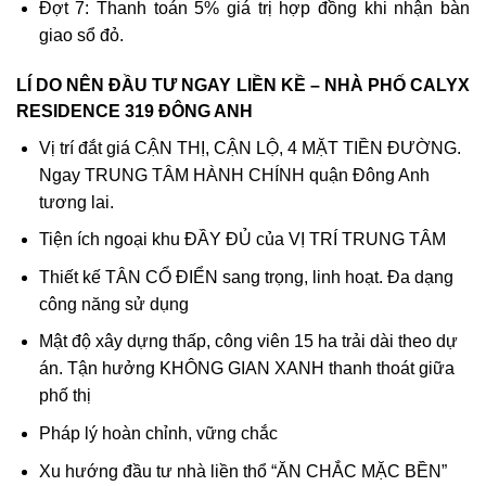
Đợt 7: Thanh toán 5% giá trị hợp đồng khi nhận bàn
giao sổ đỏ.
LÍ DO NÊN ĐẦU TƯ NGAY LIỀN KỀ – NHÀ PHỐ CALYX
RESIDENCE 319 ĐÔNG ANH
Vị trí đắt giá CẬN THỊ, CẬN LỘ, 4 MẶT TIỀN ĐƯỜNG.
Ngay TRUNG TÂM HÀNH CHÍNH quận Đông Anh
tương lai.
Tiện ích ngoại khu ĐẦY ĐỦ của VỊ TRÍ TRUNG TÂM
Thiết kế TÂN CỔ ĐIỂN sang trọng, linh hoạt. Đa dạng
công năng sử dụng
Mật độ xây dựng thấp, công viên 15 ha trải dài theo dự
án. Tận hưởng KHÔNG GIAN XANH thanh thoát giữa
phố thị
Pháp lý hoàn chỉnh, vững chắc
Xu hướng đầu tư nhà liền thổ “ĂN CHẮC MẶC BỀN”