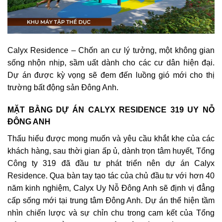
Calyx Residence – Chốn an cư lý tưởng, một không gian
sống nhộn nhịp, sầm uất dành cho các cư dân hiện đại.
Dự án được kỳ vọng sẽ đem đến luồng gió mới cho thị
trường bất động sản Đông Anh.
MẶT BẰNG DỰ ÁN CALYX RESIDENCE 319 UY NỖ
ĐÔNG ANH
Thấu hiểu được mong muốn và yêu cầu khắt khe của các
khách hàng, sau thời gian ấp ủ, dành trọn tâm huyết, Tổng
Công ty 319 đã đầu tư phát triển nên dự án Calyx
Residence. Qua bàn tay tạo tác của chủ đầu tư với hơn 40
năm kinh nghiệm, Calyx Uy Nỗ Đông Anh sẽ định vị đẳng
cấp sống mới tại trung tâm Đông Anh. Dự án thể hiện tầm
nhìn chiến lược và sự chỉn chu trong cam kết của Tổng