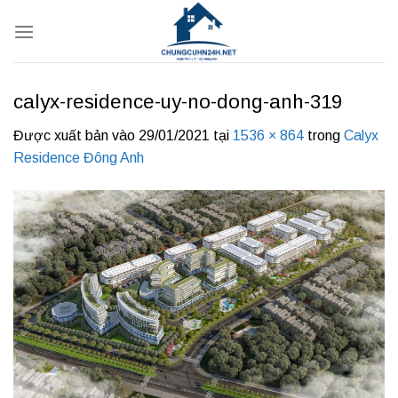
Bỏ
qua
nội
dung
calyx-residence-uy-no-dong-anh-319
Được xuất bản vào
29/01/2021
tại
1536 × 864
trong
Calyx
Residence Đông Anh