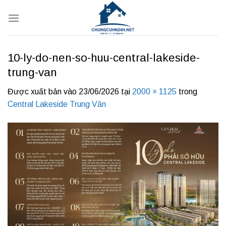
Bỏ
qua
nội
dung
10-ly-do-nen-so-huu-central-lakeside-
trung-van
Được xuất bản vào
23/06/2026
tại
2000 × 1125
trong
Central Lakeside Trung Văn