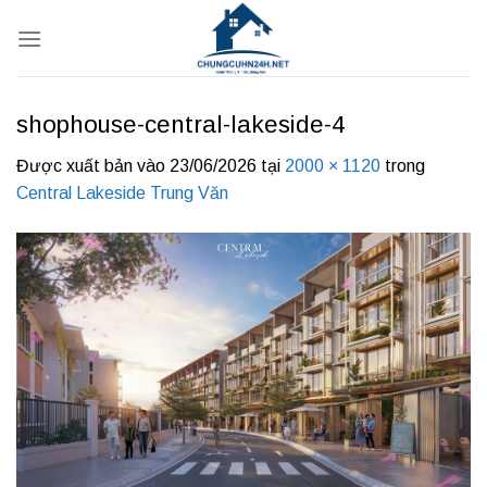
Bỏ
qua
nội
dung
shophouse-central-lakeside-4
Được xuất bản vào
23/06/2026
tại
2000 × 1120
trong
Central Lakeside Trung Văn