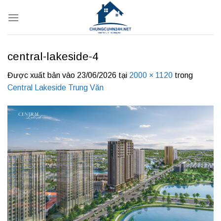
Bỏ
qua
nội
dung
central-lakeside-4
Được xuất bản vào
23/06/2026
tại
2000 × 1120
trong
Central Lakeside Trung Văn