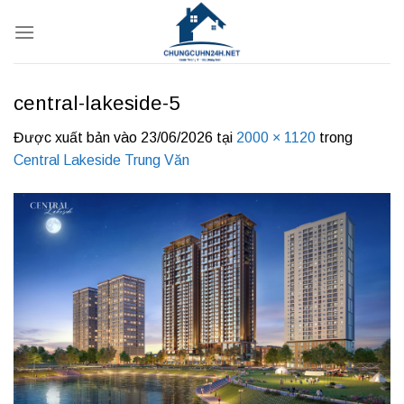
Bỏ
qua
nội
dung
central-lakeside-5
Được xuất bản vào
23/06/2026
tại
2000 × 1120
trong
Central Lakeside Trung Văn