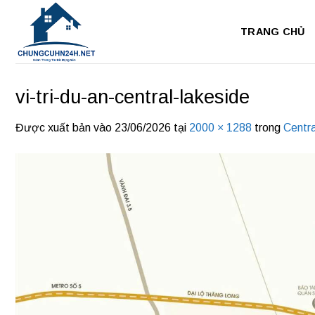
Bỏ
qua
TRANG CHỦ
nội
dung
vi-tri-du-an-central-lakeside
Được xuất bản vào
23/06/2026
tại
2000 × 1288
trong
Centra