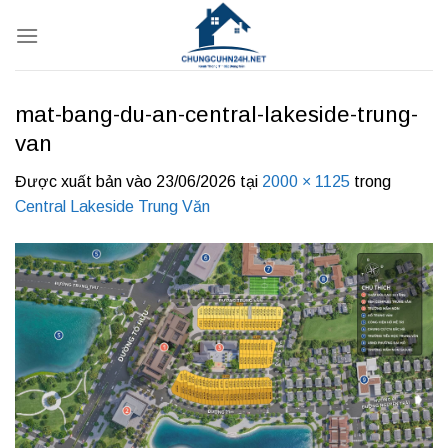
Bỏ
qua
nội
dung
mat-bang-du-an-central-lakeside-trung-
van
Được xuất bản vào
23/06/2026
tại
2000 × 1125
trong
Central Lakeside Trung Văn