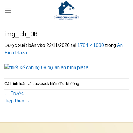
Bỏ
qua
nội
dung
img_ch_08
Được xuất bản vào
22/11/2020
tại
1784 × 1080
trong
An
Bình Plaza
Cả bình luận và trackback hiện đều bị đóng.
←
Trước
Tiếp theo
→