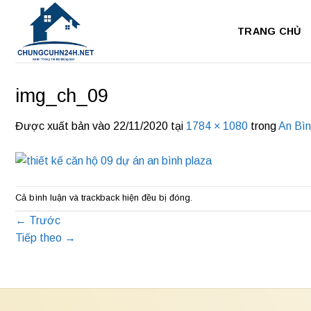
Bỏ
qua
TRANG CHỦ
nội
dung
img_ch_09
Được xuất bản vào
22/11/2020
tại
1784 × 1080
trong
An Bìn
Cả bình luận và trackback hiện đều bị đóng.
←
Trước
Tiếp theo
→