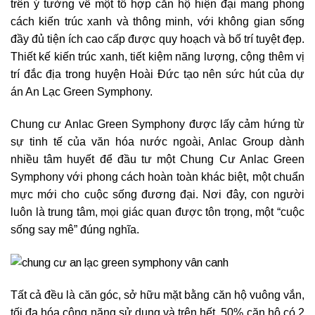
trên ý tưởng về một tổ hợp căn hộ hiện đại mang phong
cách kiến trúc xanh và thông minh, với không gian sống
đầy đủ tiện ích cao cấp được quy hoạch và bố trí tuyệt đẹp.
Thiết kế kiến trúc xanh, tiết kiệm năng lượng, cộng thêm vị
trí đắc địa trong huyện Hoài Đức tạo nên sức hút của dự
án An Lạc Green Symphony.
Chung cư Anlac Green Symphony được lấy cảm hứng từ
sự tinh tế của văn hóa nước ngoài, Anlac Group dành
nhiều tâm huyết để đầu tư một Chung Cư Anlac Green
Symphony với phong cách hoàn toàn khác biệt, một chuẩn
mực mới cho cuộc sống đương đại. Nơi đây, con người
luôn là trung tâm, mọi giác quan được tôn trọng, một “cuộc
sống say mê” đúng nghĩa.
Tất cả đều là căn góc, sở hữu mặt bằng căn hộ vuông vắn,
tối đa hóa công năng sử dụng và trên hết, 50% căn hộ có 2