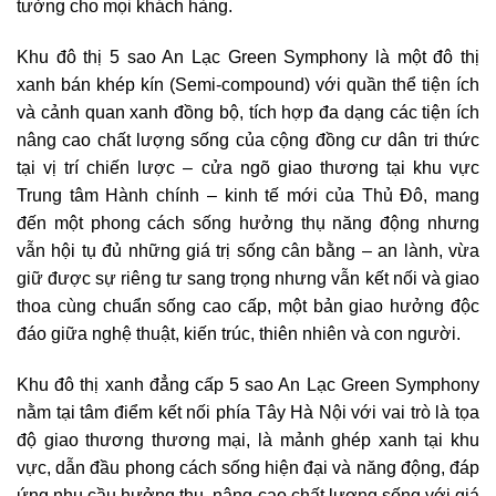
tưởng cho mọi khách hàng.
Khu đô thị 5 sao An Lạc Green Symphony là một đô thị
xanh bán khép kín (Semi-compound) với quần thể tiện ích
và cảnh quan xanh đồng bộ, tích hợp đa dạng các tiện ích
nâng cao chất lượng sống của cộng đồng cư dân tri thức
tại vị trí chiến lược – cửa ngõ giao thương tại khu vực
Trung tâm Hành chính – kinh tế mới của Thủ Đô, mang
đến một phong cách sống hưởng thụ năng động nhưng
vẫn hội tụ đủ những giá trị sống cân bằng – an lành, vừa
giữ được sự riêng tư sang trọng nhưng vẫn kết nối và giao
thoa cùng chuẩn sống cao cấp, một bản giao hưởng độc
đáo giữa nghệ thuật, kiến trúc, thiên nhiên và con người.
Khu đô thị xanh đẳng cấp 5 sao An Lạc Green Symphony
nằm tại tâm điểm kết nối phía Tây Hà Nội với vai trò là tọa
độ giao thương thương mại, là mảnh ghép xanh tại khu
vực, dẫn đầu phong cách sống hiện đại và năng động, đáp
ứng nhu cầu hưởng thụ, nâng cao chất lượng sống với giá