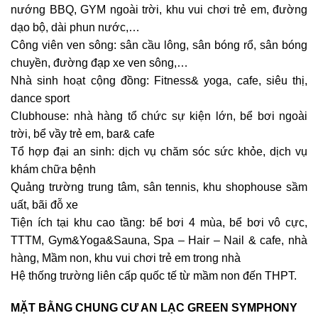
nướng BBQ, GYM ngoài trời, khu vui chơi trẻ em, đường
dạo bộ, dài phun nước,…
Công viên ven sông: sân cầu lông, sân bóng rổ, sân bóng
chuyền, đường đạp xe ven sông,…
Nhà sinh hoạt cộng đồng: Fitness& yoga, cafe, siêu thị,
dance sport
Clubhouse: nhà hàng tổ chức sự kiện lớn, bể bơi ngoài
trời, bể vầy trẻ em, bar& cafe
Tổ hợp đại an sinh: dịch vụ chăm sóc sức khỏe, dịch vụ
khám chữa bệnh
Quảng trường trung tâm, sân tennis, khu shophouse sầm
uất, bãi đỗ xe
Tiện ích tại khu cao tầng: bể bơi 4 mùa, bể bơi vô cực,
TTTM, Gym&Yoga&Sauna, Spa – Hair – Nail & cafe, nhà
hàng, Mầm non, khu vui chơi trẻ em trong nhà
Hệ thống trường liên cấp quốc tế từ mầm non đến THPT.
MẶT BẰNG CHUNG CƯ AN LẠC GREEN SYMPHONY