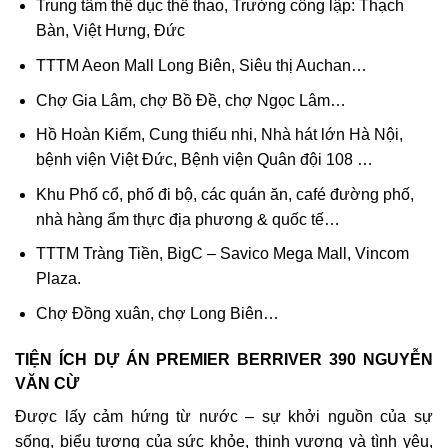
Trung tâm thể dục thể thao, Trường công lập: Thạch
Bàn, Việt Hưng, Đức
TTTM Aeon Mall Long Biên, Siêu thị Auchan…
Chợ Gia Lâm, chợ Bồ Đề, chợ Ngọc Lâm…
Hồ Hoàn Kiếm, Cung thiếu nhi, Nhà hát lớn Hà Nội,
bệnh viện Việt Đức, Bệnh viện Quân đội 108 …
Khu Phố cổ, phố đi bộ, các quán ăn, café đường phố,
nhà hàng ẩm thực địa phương & quốc tế…
TTTM Tràng Tiền, BigC – Savico Mega Mall, Vincom
Plaza.
Chợ Đồng xuân, chợ Long Biên…
TIỆN ÍCH DỰ ÁN PREMIER BERRIVER 390 NGUYỄN
VĂN CỪ
Được lấy cảm hứng từ nước – sự khởi nguồn của sự
sống, biểu tượng của sức khỏe, thịnh vượng và tình yêu,