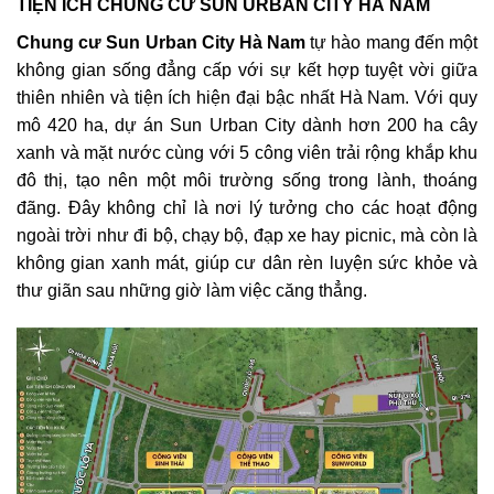
TIỆN ÍCH CHUNG CƯ SUN URBAN CITY HÀ NAM
Chung cư Sun Urban City Hà Nam
tự hào mang đến một
không gian sống đẳng cấp với sự kết hợp tuyệt vời giữa
thiên nhiên và tiện ích hiện đại bậc nhất Hà Nam. Với quy
mô 420 ha, dự án Sun Urban City dành hơn 200 ha cây
xanh và mặt nước cùng với 5 công viên trải rộng khắp khu
đô thị, tạo nên một môi trường sống trong lành, thoáng
đãng. Đây không chỉ là nơi lý tưởng cho các hoạt động
ngoài trời như đi bộ, chạy bộ, đạp xe hay picnic, mà còn là
không gian xanh mát, giúp cư dân rèn luyện sức khỏe và
thư giãn sau những giờ làm việc căng thẳng.