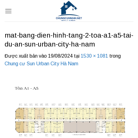
Bỏ
qua
nội
dung
mat-bang-dien-hinh-tang-2-toa-a1-a5-tai-
du-an-sun-urban-city-ha-nam
Được xuất bản vào
19/08/2024
tại
1530 × 1081
trong
Chung cư Sun Urban City Hà Nam