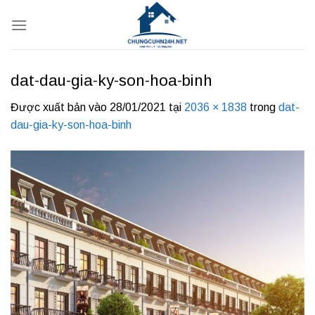
Bỏ
qua
nội
dung
dat-dau-gia-ky-son-hoa-binh
Được xuất bản vào
28/01/2021
tại
2036 × 1838
trong
dat-
dau-gia-ky-son-hoa-binh