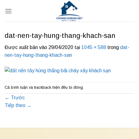
Bỏ
qua
nội
dung
dat-nen-tay-hung-thang-khach-san
Được xuất bản vào
29/04/2020
tại
1045 × 588
trong
dat-
nen-tay-hung-thang-khach-san
Cả bình luận và trackback hiện đều bị đóng.
←
Trước
Tiếp theo
→