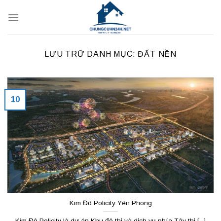
Bỏ
qua
nội
dung
LƯU TRỮ DANH MỤC:
ĐẤT NỀN
10
Kim Đô Policity Yên Phong
Kim Đô Policity là dự án Khu đô thị và dịch vụ phía Tây thị [...]