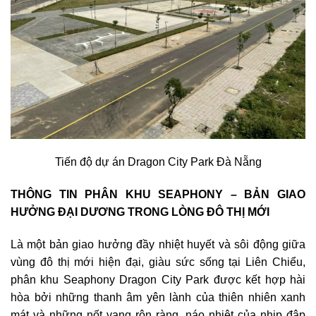
Tiến độ dự án Dragon City Park Đà Nẵng
THÔNG TIN PHÂN KHU SEAPHONY – BẢN GIAO
HƯỞNG ĐẠI DƯƠNG TRONG LÒNG ĐÔ THỊ MỚI
Là một bản giao hưởng đầy nhiệt huyết và sôi động giữa
vùng đô thị mới hiện đại, giàu sức sống tại Liên Chiểu,
phân khu Seaphony Dragon City Park được kết hợp hài
hòa bởi những thanh âm yên lành của thiên nhiên xanh
mát và những nốt vang rộn ràng, náo nhiệt của nhịp đập