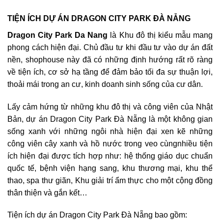
TIỆN ÍCH DỰ ÁN DRAGON CITY PARK ĐÀ NẴNG
Dragon City Park Da Nang
là Khu đô thị kiểu mẫu mang
phong cách hiện đại. Chủ đầu tư khi đầu tư vào dự án đất
nền, shophouse này đã có những định hướng rất rõ ràng
về tiện ích, cơ sở hạ tầng để đảm bảo tối đa sự thuận lợi,
thoải mái trong an cư, kinh doanh sinh sống của cư dân.
Lấy cảm hứng từ những khu đô thị và công viên của Nhật
Bản, dự án Dragon City Park Đà Nẵng là một không gian
sống xanh với những ngôi nhà hiện đại xen kẽ những
công viên cây xanh và hồ nước trong veo cùngnhiều tiện
ích hiện đại được tích hợp như: hệ thống giáo dục chuẩn
quốc tế, bệnh viện hạng sang, khu thương mại, khu thể
thao, spa thư giãn, Khu giải trí ẩm thực cho một cộng đồng
thân thiện và gắn kết…
Tiện ích dự án Dragon City Park Đà Nẵng bao gồm: