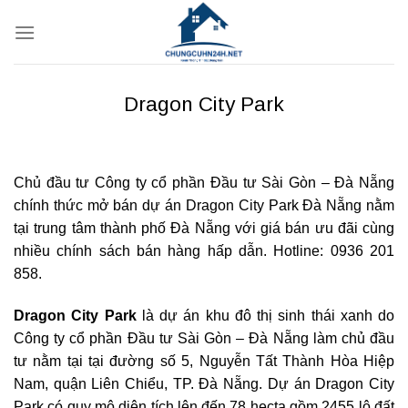
Bỏ
qua
nội
dung
Dragon City Park
Chủ đầu tư Công ty cổ phần Đầu tư Sài Gòn – Đà Nẵng
chính thức mở bán dự án Dragon City Park Đà Nẵng nằm
tại trung tâm thành phố Đà Nẵng với giá bán ưu đãi cùng
nhiều chính sách bán hàng hấp dẫn. Hotline: 0936 201
858.
Dragon City Park
là dự án khu đô thị sinh thái xanh do
Công ty cổ phần Đầu tư Sài Gòn – Đà Nẵng làm chủ đầu
tư nằm tại tại đường số 5, Nguyễn Tất Thành Hòa Hiệp
Nam, quận Liên Chiểu, TP. Đà Nẵng. Dự án Dragon City
Park có quy mô diện tích lên đến 78 hecta gồm 2455 lô đất