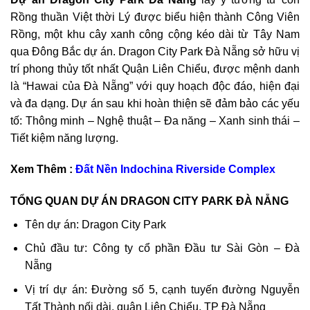
Rồng thuần Việt thời Lý được biểu hiện thành Công Viên
Rồng, một khu cây xanh công cộng kéo dài từ Tây Nam
qua Đông Bắc dự án. Dragon City Park Đà Nẵng sở hữu vị
trí phong thủy tốt nhất Quận Liên Chiểu, được mệnh danh
là “Hawai của Đà Nẵng” với quy hoạch độc đáo, hiện đại
và đa dạng. Dự án sau khi hoàn thiện sẽ đảm bảo các yếu
tố: Thông minh – Nghệ thuật – Đa năng – Xanh sinh thái –
Tiết kiệm năng lượng.
Xem Thêm :
Đất Nền
Indochina Riverside Complex
TỔNG QUAN DỰ ÁN DRAGON CITY PARK ĐÀ NẴNG
Tên dự án: Dragon City Park
Chủ đầu tư: Công ty cổ phần Đầu tư Sài Gòn – Đà
Nẵng
Vị trí dự án: Đường số 5, cạnh tuyến đường Nguyễn
Tất Thành nối dài, quận Liên Chiểu, TP Đà Nẵng