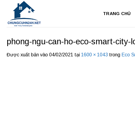
Bỏ
qua
TRANG CHỦ
nội
dung
phong-ngu-can-ho-eco-smart-city-l
Được xuất bản vào
04/02/2021
tại
1600 × 1043
trong
Eco S