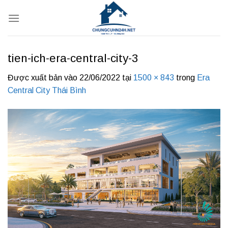
Bỏ
qua
nội
dung
tien-ich-era-central-city-3
Được xuất bản vào
22/06/2022
tại
1500 × 843
trong
Era
Central City Thái Bình