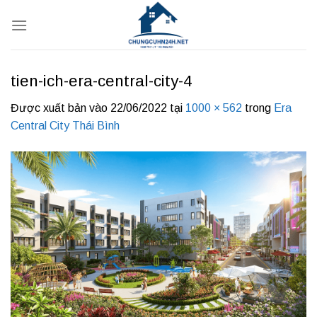
Bỏ
qua
nội
dung
tien-ich-era-central-city-4
Được xuất bản vào
22/06/2022
tại
1000 × 562
trong
Era
Central City Thái Bình