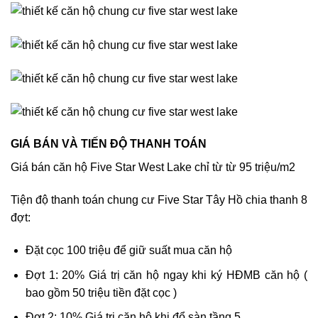
GIÁ BÁN VÀ TIẾN ĐỘ THANH TOÁN
Giá bán căn hộ Five Star West Lake chỉ từ từ 95 triệu/m2
Tiện độ thanh toán chung cư Five Star Tây Hồ chia thanh 8
đợt:
Đặt cọc 100 triệu để giữ suất mua căn hộ
Đợt 1: 20% Giá trị căn hộ ngay khi ký HĐMB căn hộ (
bao gồm 50 triệu tiền đặt cọc )
Đợt 2: 10% Giá trị căn hộ khi đổ sàn tầng 5