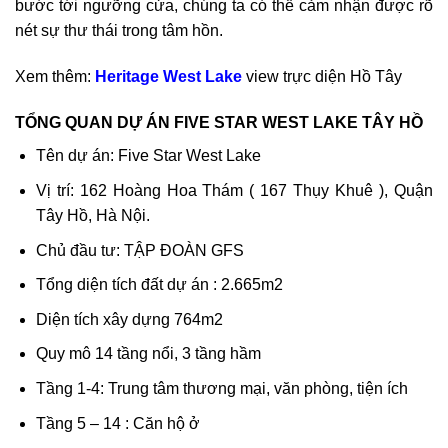
bước tới ngưỡng cửa, chúng ta có thể cảm nhận được rõ
nét sự thư thái trong tâm hồn.
Xem thêm:
Heritage West Lake
view trực diện Hồ Tây
TỔNG QUAN DỰ ÁN FIVE STAR WEST LAKE TÂY HỒ
Tên dự án: Five Star West Lake
Vị trí: 162 Hoàng Hoa Thám ( 167 Thụy Khuê ), Quận
Tây Hồ, Hà Nội.
Chủ đầu tư: TẬP ĐOÀN GFS
Tổng diện tích đất dự án : 2.665m2
Diện tích xây dựng 764m2
Quy mô 14 tầng nổi, 3 tầng hầm
Tầng 1-4: Trung tâm thương mại, văn phòng, tiện ích
Tầng 5 – 14 : Căn hộ ở