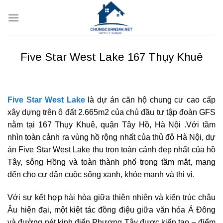
Bỏ
qua
nội
dung
Five Star West Lake 167 Thụy Khuê
Five Star West Lake
là dự án căn hộ chung cư cao cấp
xây dựng trên ô đất 2.665m2 của chủ đầu tư tập đoàn GFS
nằm tại 167 Thụy Khuê, quận Tây Hồ, Hà Nội .Với tầm
nhìn toàn cảnh ra vùng hồ rộng nhất của thủ đô Hà Nội, dự
án Five Star West Lake thu trọn toàn cảnh đẹp nhất của hồ
Tây, sông Hồng và toàn thành phố trong tầm mắt, mang
đến cho cư dân cuộc sống xanh, khỏe mạnh và thi vị.
Với sự kết hợp hài hòa giữa thiên nhiên và kiến trúc châu
Âu hiện đại, một kiệt tác đồng điệu giữa văn hóa Á Đông
và đường nét kinh điển Phương Tây được kiến tạo – điểm