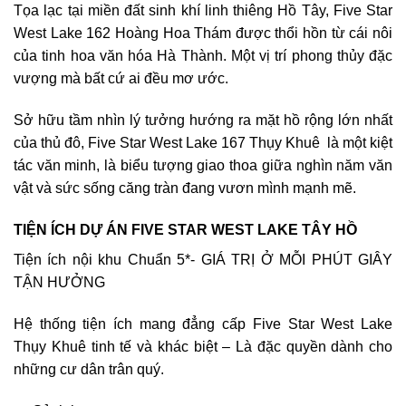
Tọa lạc tại miền đất sinh khí linh thiêng Hồ Tây, Five Star
West Lake 162 Hoàng Hoa Thám được thổi hồn từ cái nôi
của tinh hoa văn hóa Hà Thành. Một vị trí phong thủy đặc
vượng mà bất cứ ai đều mơ ước.
Sở hữu tầm nhìn lý tưởng hướng ra mặt hồ rộng lớn nhất
của thủ đô, Five Star West Lake 167 Thụy Khuê là một kiệt
tác văn minh, là biểu tượng giao thoa giữa nghìn năm văn
vật và sức sống căng tràn đang vươn mình mạnh mẽ.
TIỆN ÍCH DỰ ÁN FIVE STAR WEST LAKE TÂY HỒ
Tiện ích nội khu Chuẩn 5*- GIÁ TRỊ Ở MỖI PHÚT GIÂY
TẬN HƯỞNG
Hệ thống tiện ích mang đẳng cấp Five Star West Lake
Thụy Khuê tinh tế và khác biệt – Là đặc quyền dành cho
những cư dân trân quý.