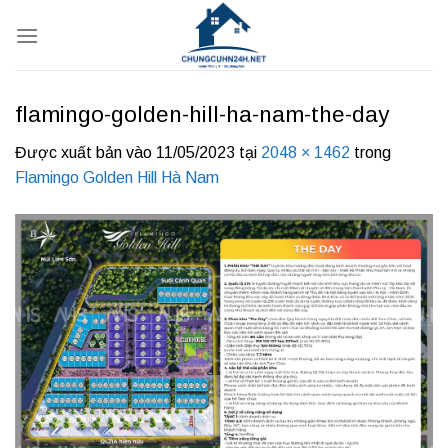
Bỏ
qua
nội
dung
flamingo-golden-hill-ha-nam-the-day
Được xuất bản vào
11/05/2023
tại
2048 × 1462
trong
Flamingo Golden Hill Hà Nam