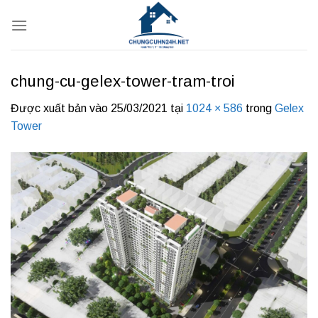
Bỏ
qua
nội
dung
chung-cu-gelex-tower-tram-troi
Được xuất bản vào
25/03/2021
tại
1024 × 586
trong
Gelex
Tower