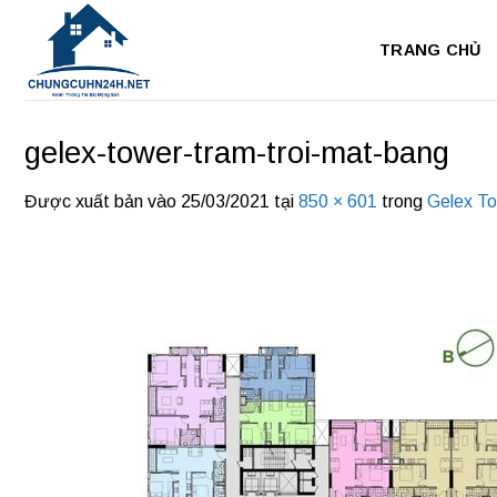
Bỏ
qua
TRANG CHỦ
nội
dung
gelex-tower-tram-troi-mat-bang
Được xuất bản vào
25/03/2021
tại
850 × 601
trong
Gelex T