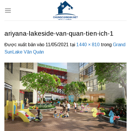
Bỏ
qua
nội
dung
ariyana-lakeside-van-quan-tien-ich-1
Được xuất bản vào
11/05/2021
tại
1440 × 810
trong
Grand
SunLake Văn Quán