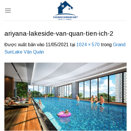
Bỏ
qua
nội
dung
ariyana-lakeside-van-quan-tien-ich-2
Được xuất bản vào
11/05/2021
tại
1024 × 570
trong
Grand
SunLake Văn Quán