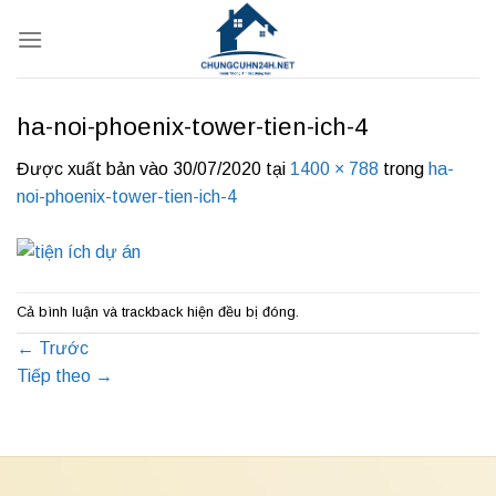
Bỏ
qua
nội
dung
ha-noi-phoenix-tower-tien-ich-4
Được xuất bản vào
30/07/2020
tại
1400 × 788
trong
ha-
noi-phoenix-tower-tien-ich-4
Cả bình luận và trackback hiện đều bị đóng.
←
Trước
Tiếp theo
→