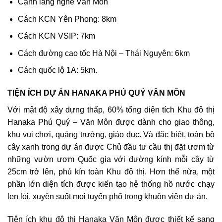
Cạnh làng nghề Văn Môn
Cách KCN Yên Phong: 8km
Cách KCN VSIP: 7km
Cách đường cao tốc Hà Nội – Thái Nguyên: 6km
Cách quốc lộ 1A: 5km.
TIỆN ÍCH DỰ ÁN HANAKA PHÚ QUÝ VĂN MÔN
Với mật độ xây dựng thấp, 60% tổng diện tích Khu đô thị
Hanaka Phú Quý – Văn Môn được dành cho giao thông,
khu vui chơi, quảng trường, giáo dục. Và đặc biệt, toàn bộ
cây xanh trong dự án được Chủ đầu tư cầu thị đặt ươm từ
những vườn ươm Quốc gia với đường kính mỗi cây từ
25cm trở lên, phủ kín toàn Khu đô thị. Hơn thế nữa, một
phần lớn diện tích được kiến tạo hệ thống hồ nước chạy
len lỏi, xuyên suốt mọi tuyến phố trong khuôn viên dự án.
Tiện ích khu đô thị Hanaka Văn Môn được thiết kế sang