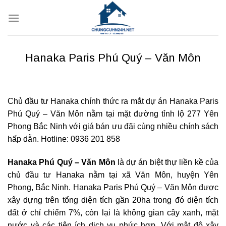
Bỏ
qua
nội
dung
Hanaka Paris Phú Quý – Văn Môn
Chủ đầu tư Hanaka chính thức ra mắt dự án Hanaka Paris
Phú Quý – Văn Môn nằm tại mặt đường tỉnh lộ 277 Yên
Phong Bắc Ninh với giá bán ưu đãi cùng nhiều chính sách
hấp dẫn. Hotline: 0936 201 858
Hanaka Phú Quý – Văn Môn
là dự án biệt thự liền kề của
chủ đầu tư Hanaka nằm tại xã Văn Môn, huyện Yên
Phong, Bắc Ninh. Hanaka Paris Phú Quý – Văn Môn được
xây dựng trên tổng diện tích gần 20ha trong đó diện tích
đất ở chỉ chiếm 7%, còn lại là không gian cây xanh, mặt
nước và các tiện ích dịch vụ phức hợp. Với mật độ xây