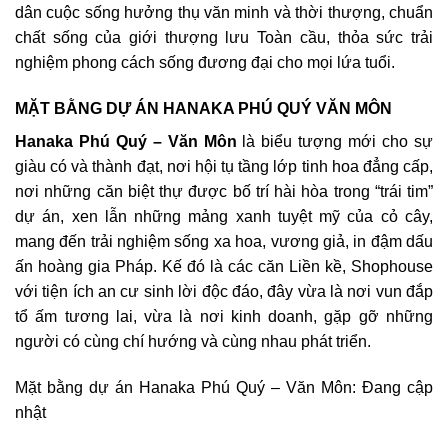
dân cuộc sống hưởng thụ văn minh và thời thượng, chuẩn
chất sống của giới thượng lưu Toàn cầu, thỏa sức trải
nghiệm phong cách sống đương đại cho mọi lứa tuổi.
MẶT BẰNG DỰ ÁN HANAKA PHÚ QUÝ VĂN MÔN
Hanaka Phú Quý – Văn Môn
là biểu tượng mới cho sự
giàu có và thành đạt, nơi hội tụ tầng lớp tinh hoa đẳng cấp,
nơi những căn biệt thự được bố trí hài hòa trong “trái tim”
dự án, xen lẫn những mảng xanh tuyệt mỹ của cỏ cây,
mang đến trải nghiệm sống xa hoa, vương giả, in đậm dấu
ấn hoàng gia Pháp. Kế đó là các căn Liền kề, Shophouse
với tiện ích an cư sinh lời độc đáo, đây vừa là nơi vun đắp
tổ ấm tương lai, vừa là nơi kinh doanh, gặp gỡ những
người có cùng chí hướng và cùng nhau phát triển.
Mặt bằng dự án Hanaka Phú Quý – Văn Môn: Đang cập
nhật