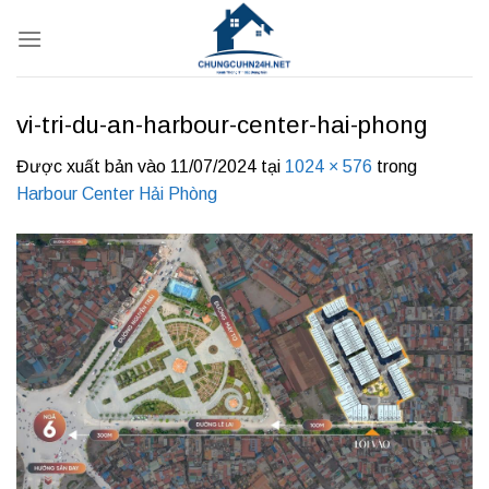
Bỏ
qua
nội
dung
vi-tri-du-an-harbour-center-hai-phong
Được xuất bản vào
11/07/2024
tại
1024 × 576
trong
Harbour Center Hải Phòng