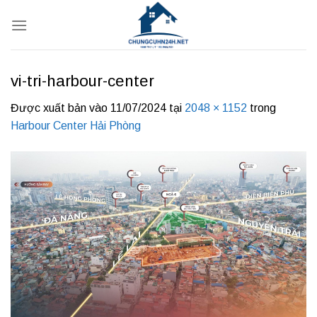
Bỏ
qua
nội
dung
vi-tri-harbour-center
Được xuất bản vào
11/07/2024
tại
2048 × 1152
trong
Harbour Center Hải Phòng