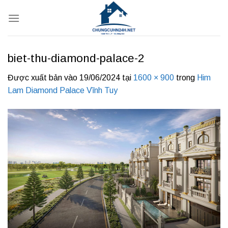
Bỏ
qua
nội
dung
biet-thu-diamond-palace-2
Được xuất bản vào
19/06/2024
tại
1600 × 900
trong
Him
Lam Diamond Palace Vĩnh Tuy