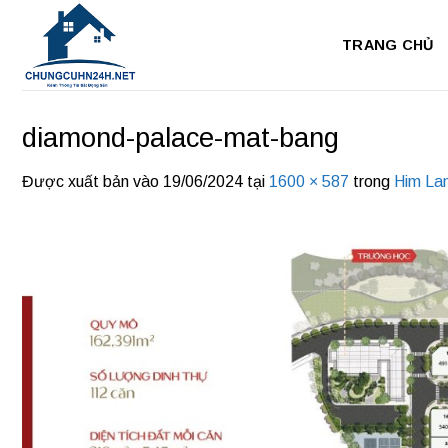
Bỏ
qua
TRANG CHỦ
nội
dung
diamond-palace-mat-bang
Được xuất bản vào
19/06/2024
tại
1600 × 587
trong
Him La