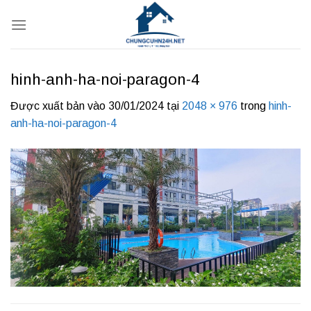
Bỏ
qua
nội
dung
hinh-anh-ha-noi-paragon-4
Được xuất bản vào
30/01/2024
tại
2048 × 976
trong
hinh-
anh-ha-noi-paragon-4