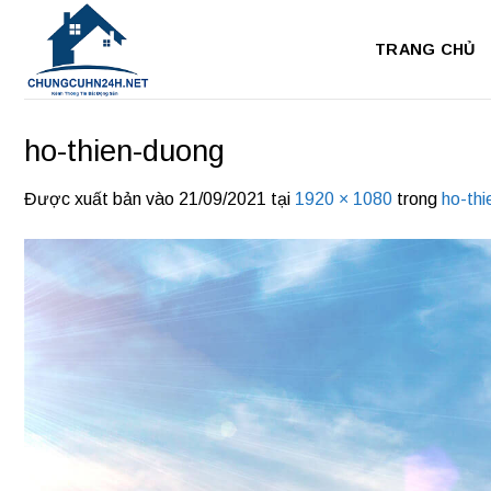
Bỏ
qua
TRANG CHỦ
nội
dung
ho-thien-duong
Được xuất bản vào
21/09/2021
tại
1920 × 1080
trong
ho-th