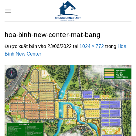
Bỏ
qua
nội
dung
hoa-binh-new-center-mat-bang
Được xuất bản vào
23/06/2022
tại
1024 × 772
trong
Hòa
Bình New Center